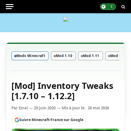
Mods Minecraft
Mod 1.10
Mod 1.11
Mod 1.12
[Mod] Inventory Tweaks
[1.7.10 – 1.12.2]
Par
Ezral
29 juin 2020
Mis à jour le:
26 mai 2026
Suivre Minecraft-France sur Google