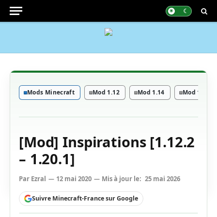
Mods Minecraft
Mod 1.12
Mod 1.14
Mod 1.15
[Mod] Inspirations [1.12.2
– 1.20.1]
Par
Ezral
12 mai 2020
Mis à jour le:
25 mai 2026
Suivre Minecraft-France sur Google