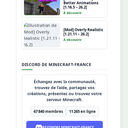
Better Animations
[1.16.5 – 26.2]
À découvrir
[Mod] Overly Realistic
[1.21.11 – 26.2]
À découvrir
DISCORD DE MINECRAFT-FRANCE
Échangez avec la communauté,
trouvez de l’aide, partagez vos
créations, présentez ou trouvez votre
serveur Minecraft.
67 840
membres
11 265
en ligne
REJOINDRE MINECRAFT-FRANCE