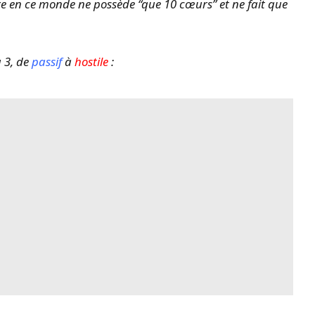
utre en ce monde ne possède “que 10 cœurs” et ne fait que
à 3, de
passif
à
hostile
: