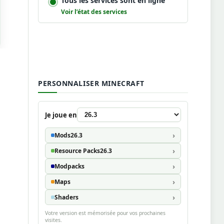
Tous les services sont en ligne
Voir l’état des services
PERSONNALISER MINECRAFT
Je joue en
Mods
26.3
Resource Packs
26.3
Modpacks
Maps
Shaders
Votre version est mémorisée pour vos prochaines
visites.