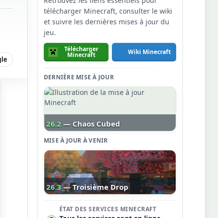
Retrouvez les liens essentiels pour
télécharger Minecraft, consulter le wiki
et suivre les dernières mises à jour du
jeu.
Télécharger
Wiki Minecraft
Minecraft
gle
DERNIÈRE MISE À JOUR
26.2
— Chaos Cubed
MISE À JOUR À VENIR
26.3
— Troisième Drop
ÉTAT DES SERVICES MINECRAFT