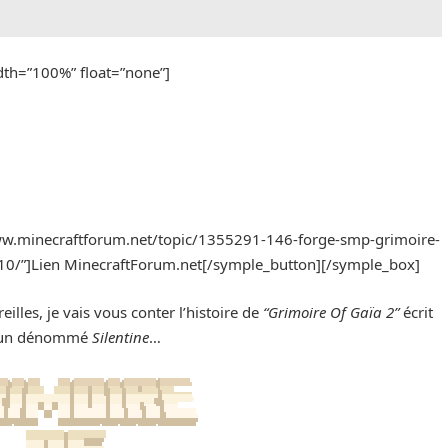
idth=”100%” float=”none”]
www.minecraftforum.net/topic/1355291-146-forge-smp-grimoire-
10/”]Lien MinecraftForum.net[/symple_button][/symple_box]
lles, je vais vous conter l’histoire de
“Grimoire Of Gaïa 2”
écrit
 un dénommé
Silentine
…