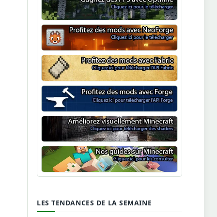
Optifine
NeoForge
Minecraft Fabric
Minecraft Forge
Shaders Minecraft
Guide Minecraft
LES TENDANCES DE LA SEMAINE