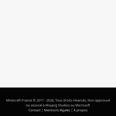
Minecraft-France © 2011 - 2026, Tous droits réservés. Non approuvé
ou associé à Mojang Studios ou Microsoft
Contact
|
Mentions légales
|
À propos