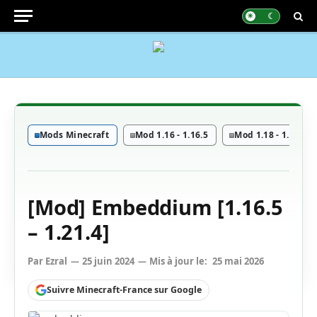
Mods Minecraft
Mod 1.16 - 1.16.5
Mod 1.18 - 1.18.2
[Mod] Embeddium [1.16.5
– 1.21.4]
Par
Ezral
25 juin 2024
Mis à jour le:
25 mai 2026
Suivre Minecraft-France sur Google