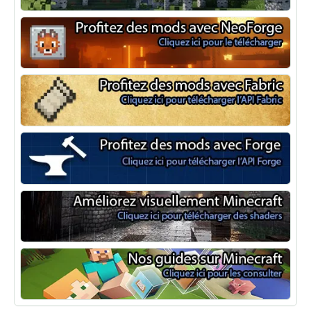
Optifine
NeoForge
Minecraft Fabric
Minecraft Forge
Shaders Minecraft
Guide Minecraft