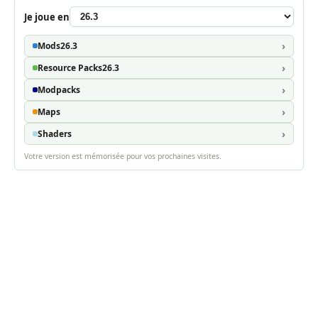
Je joue en
Mods
26.3
Resource Packs
26.3
Modpacks
Maps
Shaders
Votre version est mémorisée pour vos prochaines visites.