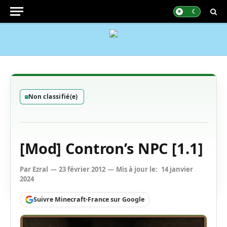
Non classifié(e)
[Mod] Contron’s NPC [1.1]
Par
Ezral
23 février 2012
Mis à jour le:
14 janvier
2024
Suivre Minecraft-France sur Google