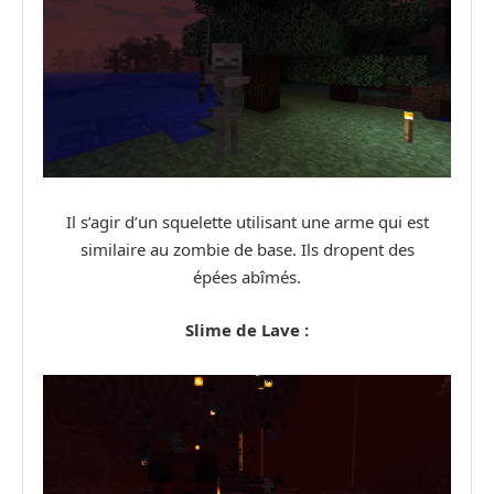
Il s’agir d’un squelette utilisant une arme qui est
similaire au zombie de base. Ils dropent des
épées abîmés.
Slime de Lave :