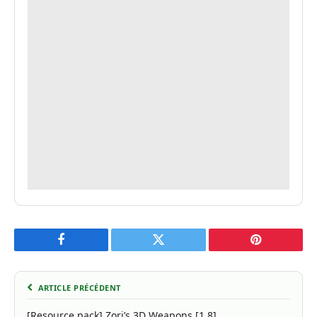
Facebook
Twitter
Pinterest
ARTICLE PRÉCÉDENT
[Resource pack] Zori’s 3D Weapons [1.8]