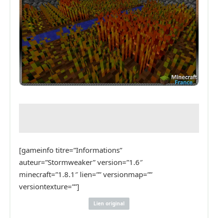
[gameinfo titre=”Informations”
auteur=”Stormweaker” version=”1.6″
minecraft=”1.8.1″ lien=”” versionmap=””
versiontexture=””]
Lien original