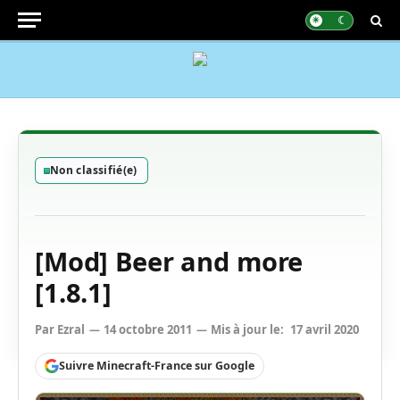
Non classifié(e)
[Mod] Beer and more
[1.8.1]
Par
Ezral
14 octobre 2011
Mis à jour le:
17 avril 2020
Suivre Minecraft-France sur Google