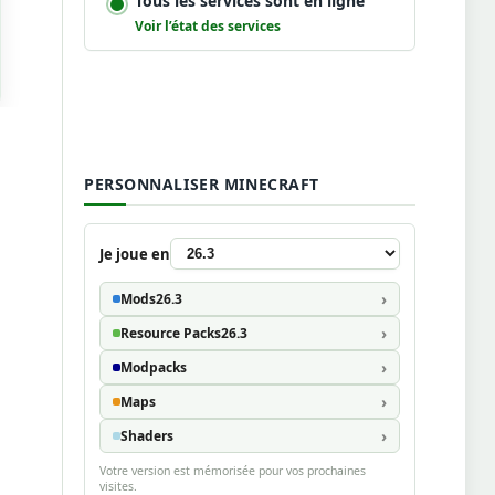
Tous les services sont en ligne
Voir l’état des services
PERSONNALISER MINECRAFT
Je joue en
Mods
26.3
Resource Packs
26.3
Modpacks
Maps
Shaders
Votre version est mémorisée pour vos prochaines
visites.