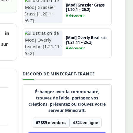
[Mod] Grassier Grass
[1.20.1 – 26.2]
À découvrir
book
X
LinkedIn
[Mod] Overly Realistic
(Twitter)
[1.21.11 – 26.2]
 sur
À découvrir
DISCORD DE MINECRAFT-FRANCE
Échangez avec la communauté,
trouvez de l’aide, partagez vos
créations, présentez ou trouvez votre
serveur Minecraft.
67 839
membres
4 324
en ligne