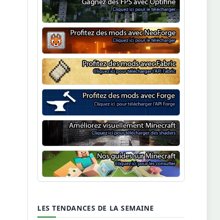
Optifine
NeoForge
Minecraft Fabric
Minecraft Forge
Shaders Minecraft
Guide Minecraft
LES TENDANCES DE LA SEMAINE