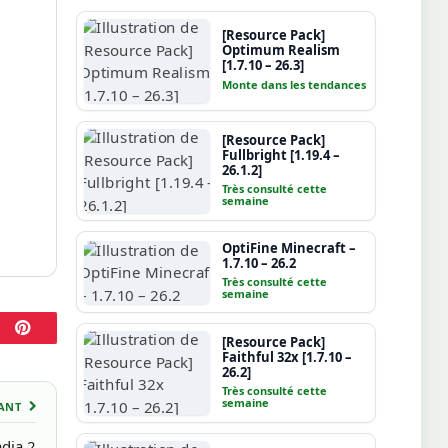
[Resource Pack]
Optimum Realism
[1.7.10 – 26.3]
Monte dans les tendances
[Resource Pack]
Fullbright [1.19.4 –
26.1.2]
Très consulté cette
semaine
OptiFine Minecraft –
1.7.10 – 26.2
Très consulté cette
semaine
[Resource Pack]
Pinterest
Faithful 32x [1.7.10 –
26.2]
Très consulté cette
semaine
VANT
dia 2