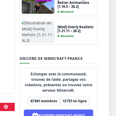
Better Animations
[1.16.5 – 26.2]
À découvrir
[Mod] Overly Realistic
[1.21.11 – 26.2]
À découvrir
DISCORD DE MINECRAFT-FRANCE
Échangez avec la communauté,
trouvez de l’aide, partagez vos
créations, présentez ou trouvez votre
serveur Minecraft.
67 841
membres
13 737
en ligne
Pinterest
REJOINDRE MINECRAFT-FRANCE