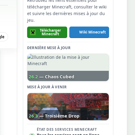
Retrouvez les liens essentiels pour
télécharger Minecraft, consulter le wiki
et suivre les dernières mises à jour du
jeu.
Télécharger
Wiki Minecraft
Minecraft
gle
DERNIÈRE MISE À JOUR
26.2
— Chaos Cubed
MISE À JOUR À VENIR
26.3
— Troisième Drop
ÉTAT DES SERVICES MINECRAFT