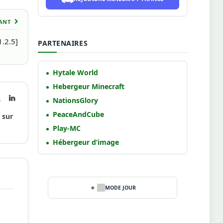
VANT
1.2.5]
PARTENAIRES
Hytale World
Hebergeur Minecraft
book
X
LinkedIn
NationsGlory
(Twitter)
PeaceAndCube
 sur
Play-MC
Hébergeur d’image
MODE JOUR