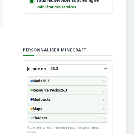
Tous les services sont en ligne
Voir l’état des services
PERSONNALISER MINECRAFT
Je joue en
Mods
26.3
Resource Packs
26.3
Modpacks
Maps
Shaders
Votre version est mémorisée pour vos prochaines
visites.