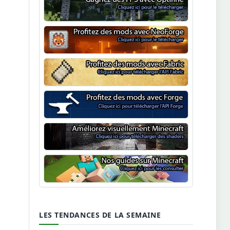
Optifine
NeoForge
Minecraft Fabric
Minecraft Forge
Shaders Minecraft
Guide Minecraft
LES TENDANCES DE LA SEMAINE