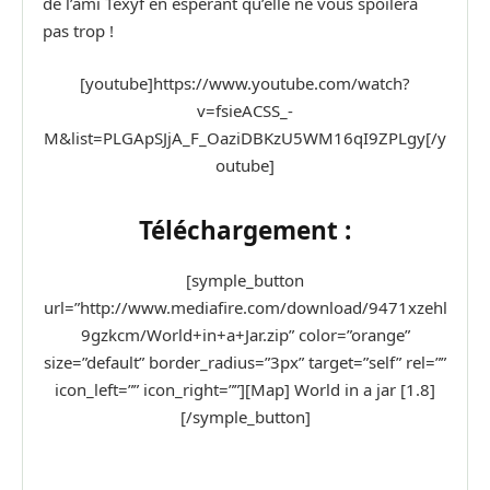
de l’ami Texyf en espérant qu’elle ne vous spoilera
pas trop !
[youtube]https://www.youtube.com/watch?
v=fsieACSS_-
M&list=PLGApSJjA_F_OaziDBKzU5WM16qI9ZPLgy[/y
outube]
Téléchargement :
[symple_button
url=”http://www.mediafire.com/download/9471xzehl
9gzkcm/World+in+a+Jar.zip” color=”orange”
size=”default” border_radius=”3px” target=”self” rel=””
icon_left=”” icon_right=””][Map] World in a jar [1.8]
[/symple_button]