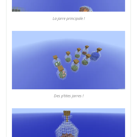
La jarre principale !
Des p’tites jarres !