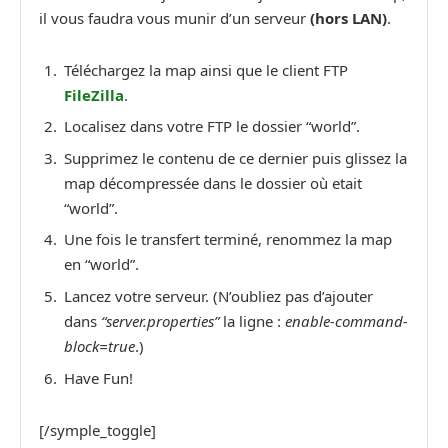
il vous faudra vous munir d’un serveur
(hors LAN)
.
Téléchargez la map ainsi que le client FTP
FileZilla
.
Localisez dans votre FTP le dossier “world”.
Supprimez le contenu de ce dernier puis glissez la
map décompressée dans le dossier où etait
“world”.
Une fois le transfert terminé, renommez la map
en “world”.
Lancez votre serveur. (N’oubliez pas d’ajouter
dans
“server.properties”
la ligne :
enable-command-
block=true
.)
Have Fun!
[/symple_toggle]