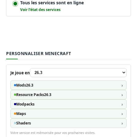
Tous les services sont en ligne
Voir l’état des services
PERSONNALISER MINECRAFT
Je joue en
Mods
26.3
Resource Packs
26.3
Modpacks
Maps
Shaders
Votre version est mémorisée pour vos prochaines visites.