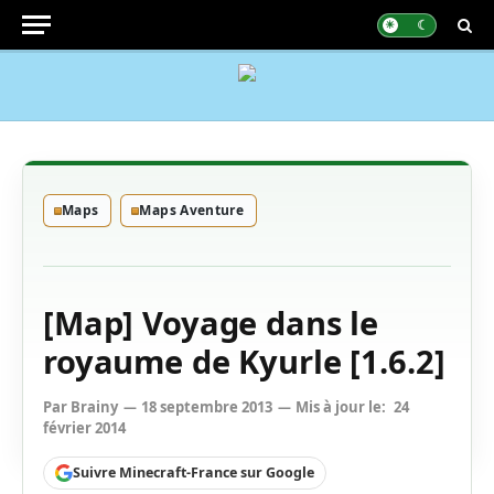
Maps
Maps Aventure
[Map] Voyage dans le
royaume de Kyurle [1.6.2]
Par
Brainy
18 septembre 2013
Mis à jour le:
24
février 2014
Suivre Minecraft-France sur Google