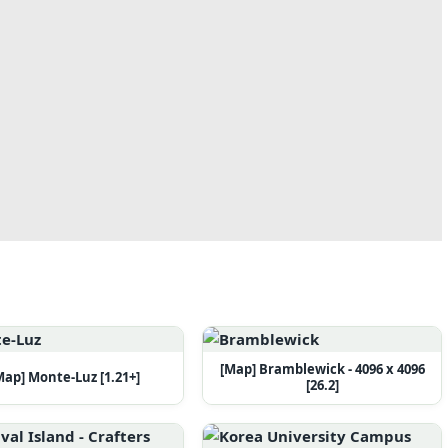
[Map] Bramblewick - 4096 x 4096
Map] Monte-Luz [1.21+]
[26.2]