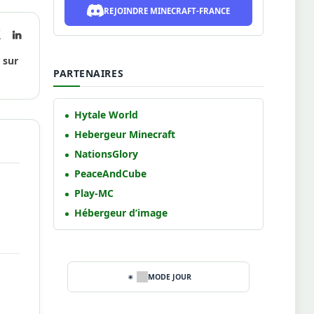
REJOINDRE MINECRAFT-FRANCE
book
X
LinkedIn
(Twitter)
 sur
PARTENAIRES
Hytale World
Hebergeur Minecraft
NationsGlory
PeaceAndCube
Play-MC
Hébergeur d’image
MODE JOUR