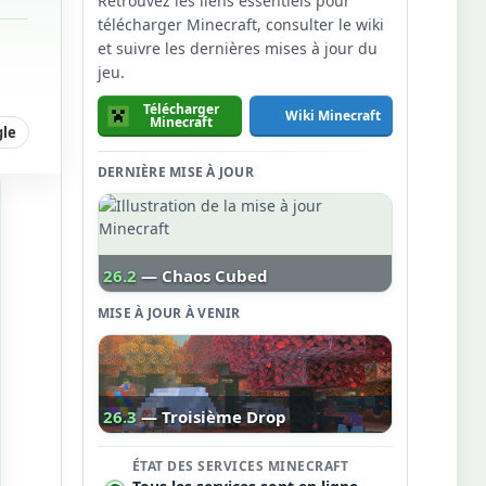
Retrouvez les liens essentiels pour
télécharger Minecraft, consulter le wiki
et suivre les dernières mises à jour du
jeu.
Télécharger
Wiki Minecraft
Minecraft
gle
DERNIÈRE MISE À JOUR
26.2
— Chaos Cubed
MISE À JOUR À VENIR
26.3
— Troisième Drop
ÉTAT DES SERVICES MINECRAFT