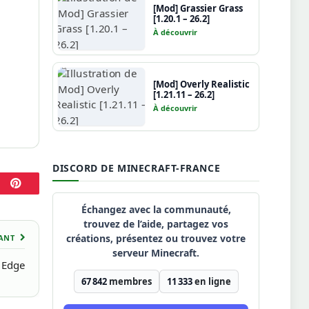
[Mod] Grassier Grass
[1.20.1 – 26.2]
À découvrir
[Mod] Overly Realistic
[1.21.11 – 26.2]
À découvrir
DISCORD DE MINECRAFT-FRANCE
Pinterest
Échangez avec la communauté,
trouvez de l’aide, partagez vos
créations, présentez ou trouvez votre
VANT
serveur Minecraft.
s Edge
67 842
membres
11 333
en ligne