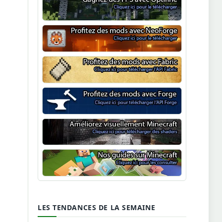
Optifine
NeoForge
Minecraft Fabric
Minecraft Forge
Shaders Minecraft
Guide Minecraft
LES TENDANCES DE LA SEMAINE