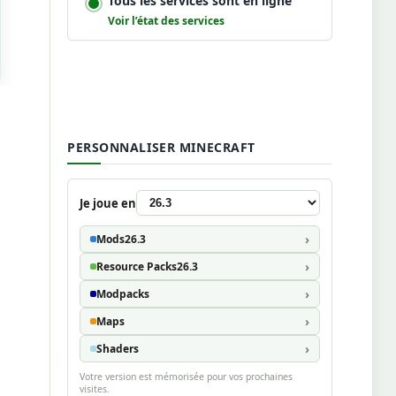
Tous les services sont en ligne
Voir l’état des services
PERSONNALISER MINECRAFT
Je joue en
Mods
26.3
Resource Packs
26.3
Modpacks
Maps
Shaders
Votre version est mémorisée pour vos prochaines
visites.