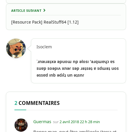
ARTICLE SUIVANT
[Resource Pack] RealStuff64 [1.12]
Isoclem
˙ɹnǝıɹǝʇxǝ ǝpuoɯ np ǝlosı 'ǝɹqɯɐɥɔ ɐs
suɐp soǝpıʌ xnǝɾ sǝp ɹǝʇsǝʇ ɐ sdɯǝʇ uos
ǝssɐd ınb ǝdʎʇ un ǝʇsnɾ
2
COMMENTAIRES
Guermas
sur
2 avril 2018 22 h 28 min
Bonne map, peut être améliorée (terra et