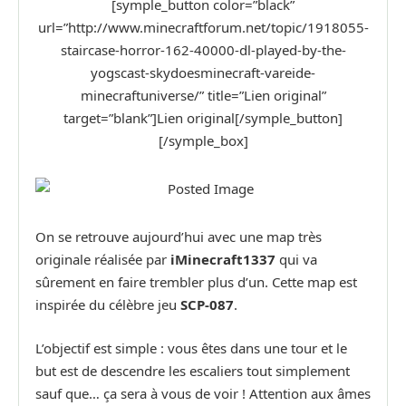
[symple_button color=”black”
url=”http://www.minecraftforum.net/topic/1918055-
staircase-horror-162-40000-dl-played-by-the-
yogscast-skydoesminecraft-vareide-
minecraftuniverse/” title=”Lien original”
target=”blank”]Lien original[/symple_button]
[/symple_box]
On se retrouve aujourd’hui avec une map très
originale réalisée par
iMinecraft1337
qui va
sûrement en faire trembler plus d’un. Cette map est
inspirée du célèbre jeu
SCP-087
.
L’objectif est simple : vous êtes dans une tour et le
but est de descendre les escaliers tout simplement
sauf que… ça sera à vous de voir ! Attention aux âmes