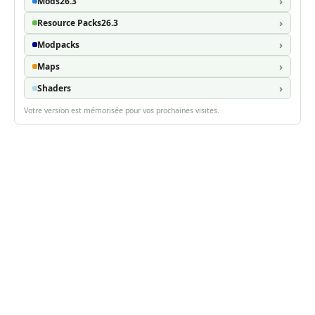
Mods
26.3
Resource Packs
26.3
Modpacks
Maps
Shaders
Votre version est mémorisée pour vos prochaines visites.