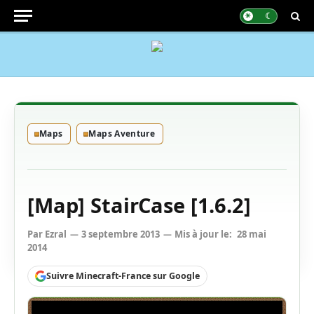
Maps
Maps Aventure
[Map] StairCase [1.6.2]
Par
Ezral
3 septembre 2013
Mis à jour le:
28 mai
2014
Suivre Minecraft-France sur Google