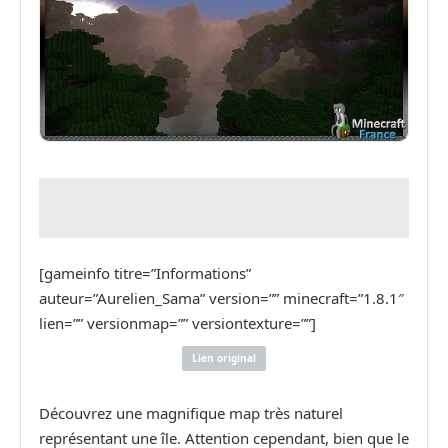
[gameinfo titre=”Informations”
auteur=”Aurelien_Sama” version=”” minecraft=”1.8.1″
lien=”” versionmap=”” versiontexture=””]
Lien original
Découvrez une magnifique map très naturel
représentant une île. Attention cependant, bien que le