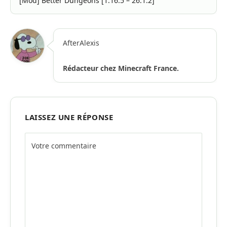
[Mod] Better Dungeons [1.16.5 – 26.1.2]
AfterAlexis
Rédacteur chez Minecraft France.
LAISSEZ UNE RÉPONSE
Alternative: