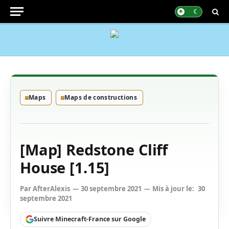
Maps
Maps de constructions
[Map] Redstone Cliff
House [1.15]
Par
AfterAlexis
30 septembre 2021
Mis à jour le:
30
septembre 2021
Suivre Minecraft-France sur Google