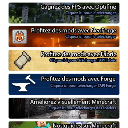
Optifine
NeoForge
Minecraft Fabric
Minecraft Forge
Shaders Minecraft