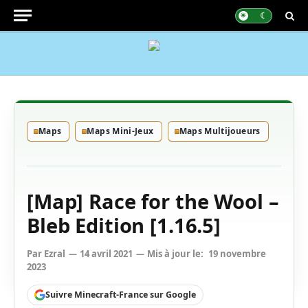
Maps
Maps Mini-Jeux
Maps Multijoueurs
[Map] Race for the Wool –
Bleb Edition [1.16.5]
Par
Ezral
14 avril 2021
Mis à jour le:
19 novembre
2023
Suivre Minecraft-France sur Google