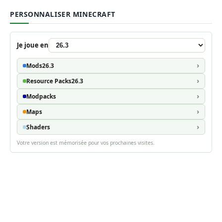
PERSONNALISER MINECRAFT
Je joue en
Mods
26.3
Resource Packs
26.3
Modpacks
Maps
Shaders
Votre version est mémorisée pour vos prochaines visites.