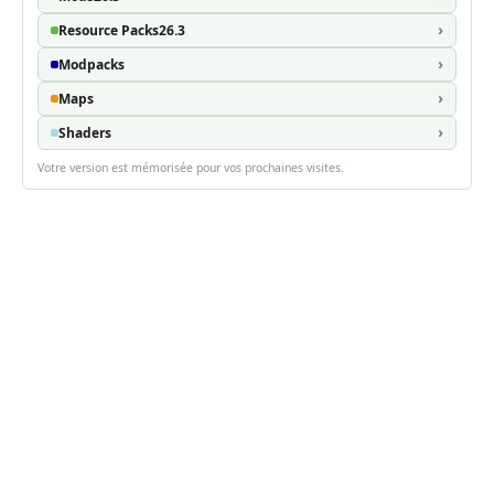
Resource Packs
26.3
Modpacks
Maps
Shaders
Votre version est mémorisée pour vos prochaines visites.