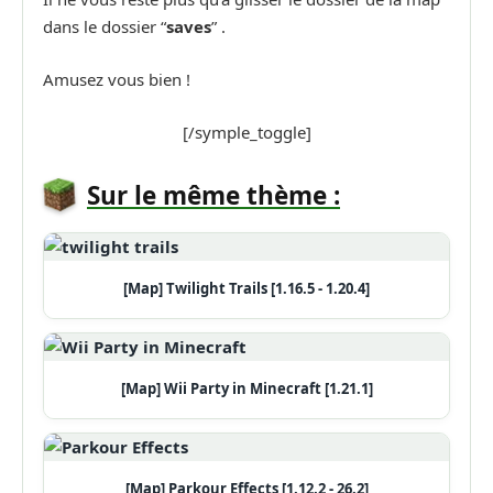
dans le dossier “
saves
” .
Amusez vous bien !
[/symple_toggle]
Sur le même thème :
[Map] Twilight Trails [1.16.5 - 1.20.4]
[Map] Wii Party in Minecraft [1.21.1]
[Map] Parkour Effects [1.12.2 - 26.2]