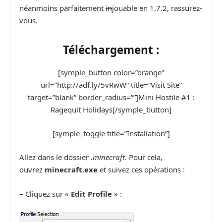
néanmoins parfaitement
in
jouable en 1.7.2, rassurez-
vous.
Téléchargement :
[symple_button color=”orange”
url=”http://adf.ly/5vRwW” title=”Visit Site”
target=”blank” border_radius=””]Mini Hostile #1 :
Ragequit Holidays[/symple_button]
[symple_toggle title=”Installation”]
Allez dans le dossier
.minecraft
. Pour cela,
ouvrez
minecraft.exe
et suivez ces opérations :
– Cliquez sur «
Edit Profile
» :