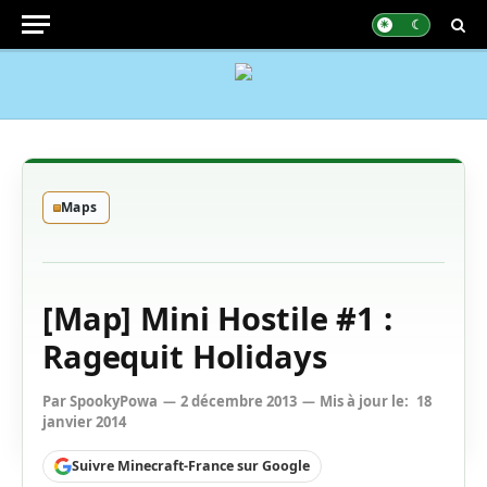
Maps
[Map] Mini Hostile #1 :
Ragequit Holidays
Par
SpookyPowa
2 décembre 2013
Mis à jour le:
18
janvier 2014
Suivre Minecraft-France sur Google