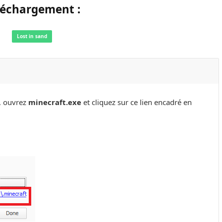
léchargement :
Lost in sand
a, ouvrez
minecraft.exe
et cliquez sur ce lien encadré en