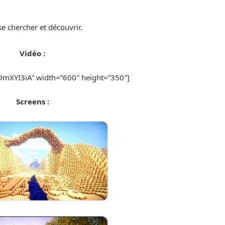
se chercher et découvrir.
Vidéo :
OmXYI3iA” width=”600″ height=”350″]
Screens :