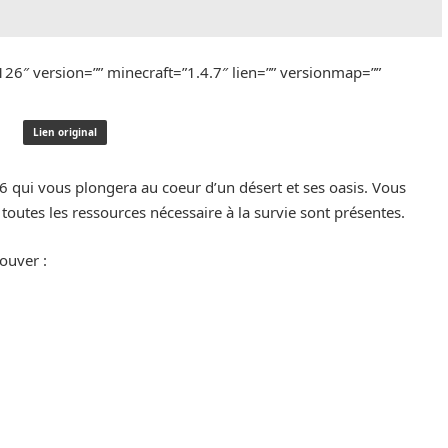
126″ version=”” minecraft=”1.4.7″ lien=”” versionmap=””
Lien original
6 qui vous plongera au coeur d’un désert et ses oasis. Vous
outes les ressources nécessaire à la survie sont présentes.
ouver :