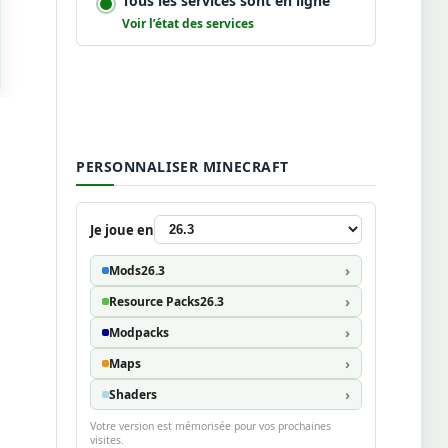
Tous les services sont en ligne
Voir l’état des services
PERSONNALISER MINECRAFT
Je joue en
Mods
26.3
Resource Packs
26.3
Modpacks
Maps
Shaders
Votre version est mémorisée pour vos prochaines
visites.