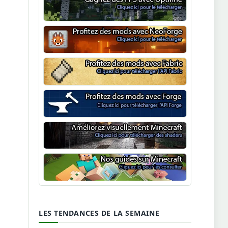
Optifine
NeoForge
Minecraft Fabric
Minecraft Forge
Shaders Minecraft
Guide Minecraft
LES TENDANCES DE LA SEMAINE