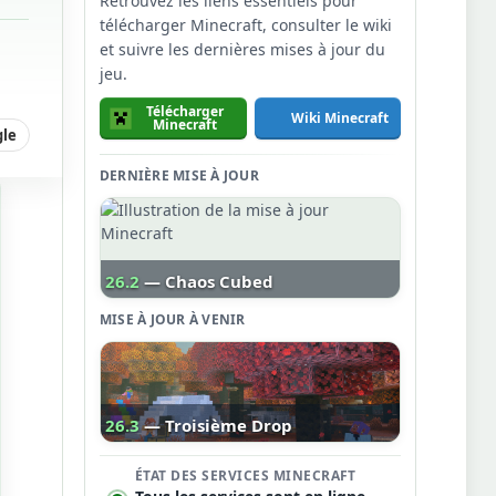
Retrouvez les liens essentiels pour
télécharger Minecraft, consulter le wiki
et suivre les dernières mises à jour du
jeu.
Télécharger
Wiki Minecraft
Minecraft
gle
DERNIÈRE MISE À JOUR
26.2
— Chaos Cubed
MISE À JOUR À VENIR
26.3
— Troisième Drop
ÉTAT DES SERVICES MINECRAFT