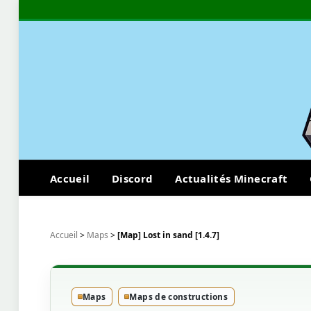
Accueil
Discord
Actualités Minecraft
Accueil
>
Maps
>
[Map] Lost in sand [1.4.7]
Maps
Maps de constructions