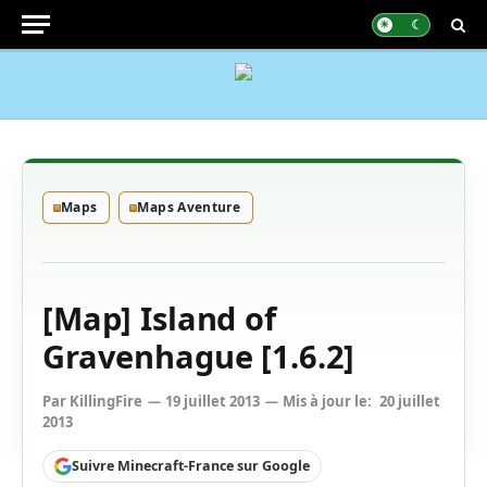
Maps
Maps Aventure
[Map] Island of
Gravenhague [1.6.2]
Par
KillingFire
19 juillet 2013
Mis à jour le:
20 juillet
2013
Suivre Minecraft-France sur Google