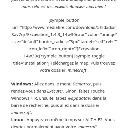
mais cela est déconseillé. Amusez-vous bien !
[symple_button
url=”http://www.mediafire.com/download/5hldxdxir
8av7qr/Excavation_1.4.3_14w30c.rar” color=”orange”
size=”default” border_radius=”3px” target=”self” rel=””
icon_left=”” icon_right=””]Excavation
14w30c[/symple_button] [symple_toggle
title=”Installation”] Téléchargez la map. Puis trouvez
votre dossier
.minecraft
:
Windows :
Allez dans le menu
Démarrer
, puis
rendez-vous dans
Exécuter
. Sinon, faites Touche
Windows + R. Ensuite, tapez
%appdata%
dans la
barre de recherche, puis allez dans le dossier
.minecraft
.
Linux :
Appuyez en même temps sur ALT + F2. Vous
devriez normalement avoir votre
.minecraft
.