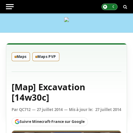
Maps
Maps PVP
[Map] Excavation
[14w30c]
Par
QC712
27 juillet 2014
Mis à jour le:
27 juillet 2014
Suivre Minecraft-France sur Google