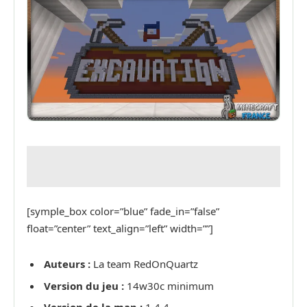
[symple_box color=”blue” fade_in=”false”
float=”center” text_align=”left” width=””]
Auteurs :
La team RedOnQuartz
Version du jeu :
14w30c minimum