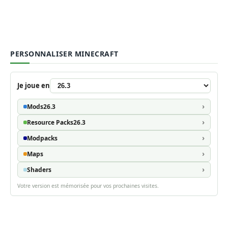
PERSONNALISER MINECRAFT
Je joue en
Mods
26.3
Resource Packs
26.3
Modpacks
Maps
Shaders
Votre version est mémorisée pour vos prochaines visites.