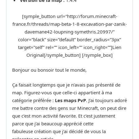
Version de la map :
1.4.4
[symple_button url=”http://forum.minecraft-
france.fr/threads/map-beta-1-8-excavation-par-zanik-
davemane42-loupning-symethris.20997/”
color=”black” size=”default” border_radius=”3px”
target=”self” rel=”” icon_left=”” icon_right=””]Lien
Original[/symple_button] [/symple_box]
Bonjour ou bonsoir tout le monde,
Ça faisait longtemps que je n’avais pas présenté de
map. Figurez-vous que celle-ci appartient à ma
catégorie préférée :
Les maps PvP
. J’ai toujours adoré
me battre contre des gens sur Minecraft, on peut dire
que c’est mon activité favorite. Et c’est justement
parce que j’ai beaucoup apprécié cette
fabuleuse création que j’ai décidé de vous la