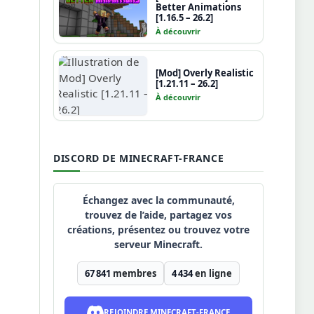
Better Animations
[1.16.5 – 26.2]
À découvrir
[Mod] Overly Realistic
[1.21.11 – 26.2]
À découvrir
DISCORD DE MINECRAFT-FRANCE
Échangez avec la communauté,
trouvez de l’aide, partagez vos
créations, présentez ou trouvez votre
serveur Minecraft.
67 841
membres
4 434
en ligne
REJOINDRE MINECRAFT-FRANCE