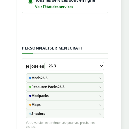
Tous les services sont en ligne
Voir l’état des services
PERSONNALISER MINECRAFT
Je joue en
Mods
26.3
Resource Packs
26.3
Modpacks
Maps
Shaders
Votre version est mémorisée pour vos prochaines
visites.