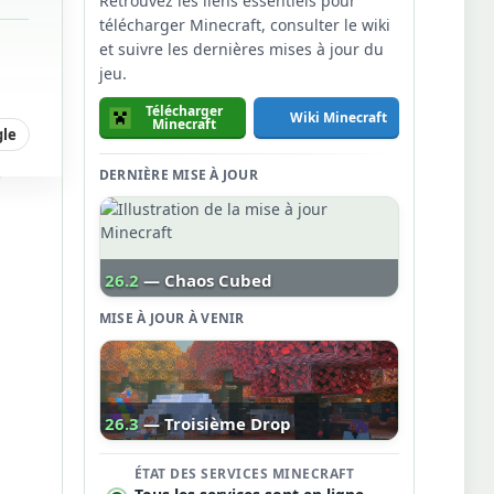
Retrouvez les liens essentiels pour
télécharger Minecraft, consulter le wiki
et suivre les dernières mises à jour du
jeu.
Télécharger
Wiki Minecraft
Minecraft
gle
DERNIÈRE MISE À JOUR
26.2
— Chaos Cubed
MISE À JOUR À VENIR
26.3
— Troisième Drop
ÉTAT DES SERVICES MINECRAFT