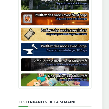
Optifine
NeoForge
Minecraft Fabric
Minecraft Forge
Shaders Minecraft
Guide Minecraft
LES TENDANCES DE LA SEMAINE