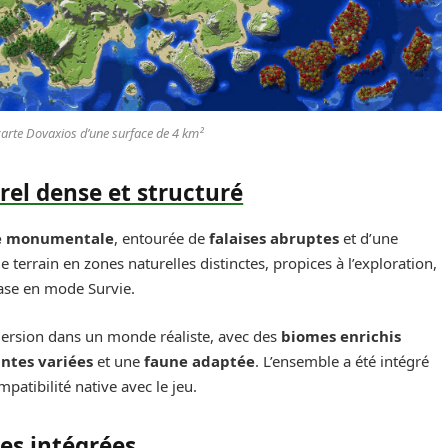
carte Dovaxios d’une surface de 4 km²
el dense et structuré
 monumentale
, entourée de
falaises abruptes
et d’une
 terrain en zones naturelles distinctes, propices à l’exploration,
base en mode Survie.
ersion dans un monde réaliste, avec des
biomes enrichis
antes variées
et une
faune adaptée
. L’ensemble a été intégré
patibilité native avec le jeu.
es intégrées