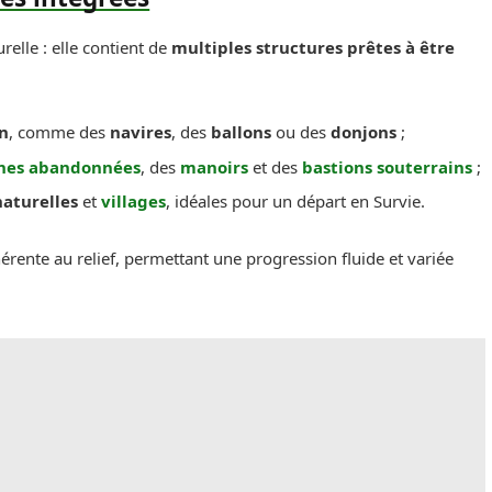
elle : elle contient de
multiples structures prêtes à être
in
, comme des
navires
, des
ballons
ou des
donjons
;
nes abandonnées
, des
manoirs
et des
bastions souterrains
;
naturelles
et
villages
, idéales pour un départ en Survie.
rente au relief, permettant une progression fluide et variée