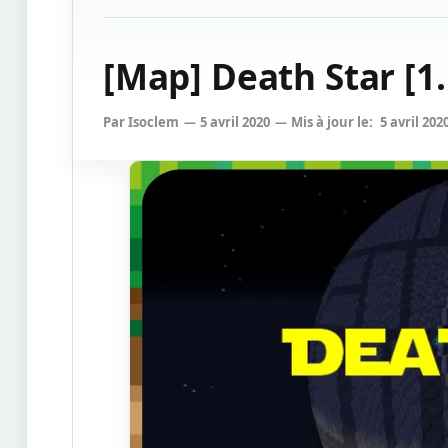
[Map] Death Star [1.
Par
Isoclem
5 avril 2020
Mis à jour le:
5 avril 202