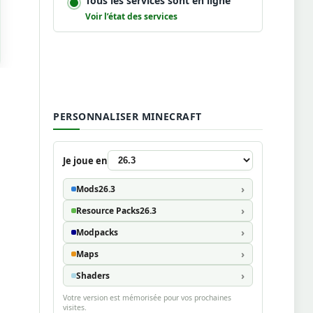
Tous les services sont en ligne
Voir l’état des services
PERSONNALISER MINECRAFT
Je joue en
Mods
26.3
Resource Packs
26.3
Modpacks
Maps
Shaders
Votre version est mémorisée pour vos prochaines
visites.