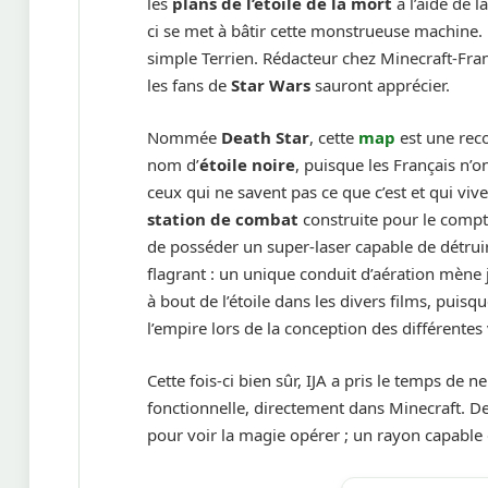
les
plans de l’étoile de la mort
à l’aide de l
ci se met à bâtir cette monstrueuse machine.
simple Terrien. Rédacteur chez Minecraft-Franc
les fans de
Star Wars
sauront apprécier.
Nommée
Death Star
, cette
map
est une reco
nom d’
étoile noire
, puisque les Français n’o
ceux qui ne savent pas ce que c’est et qui vive
station de combat
construite pour le compte
de posséder un super-laser capable de détrui
flagrant : un unique conduit d’aération mène 
à bout de l’étoile dans les divers films, puis
l’empire lors de la conception des différentes 
Cette fois-ci bien sûr, IJA a pris le temps de 
fonctionnelle, directement dans Minecraft. Depu
pour voir la magie opérer ; un rayon capable 