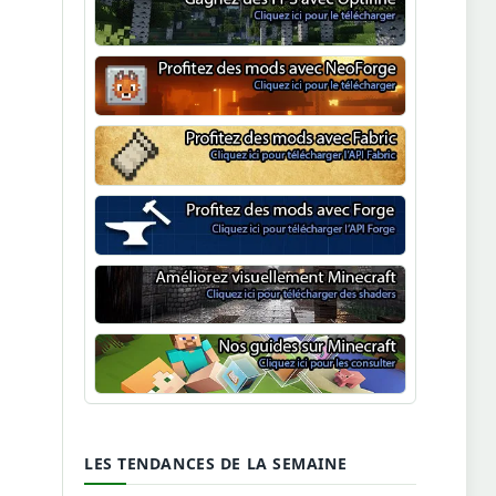
Optifine
NeoForge
Minecraft Fabric
Minecraft Forge
Shaders Minecraft
Guide Minecraft
LES TENDANCES DE LA SEMAINE