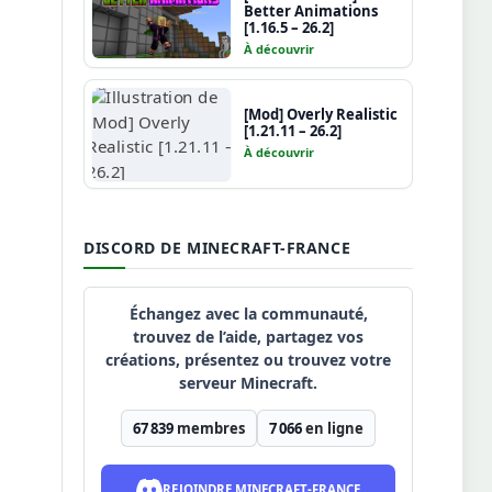
Better Animations
[1.16.5 – 26.2]
À découvrir
[Mod] Overly Realistic
[1.21.11 – 26.2]
À découvrir
DISCORD DE MINECRAFT-FRANCE
Échangez avec la communauté,
trouvez de l’aide, partagez vos
créations, présentez ou trouvez votre
serveur Minecraft.
67 839
membres
7 066
en ligne
REJOINDRE MINECRAFT-FRANCE