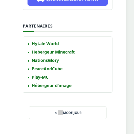
PARTENAIRES
Hytale World
Hebergeur Minecraft
NationsGlory
PeaceAndCube
Play-MC
Hébergeur d’image
MODE JOUR