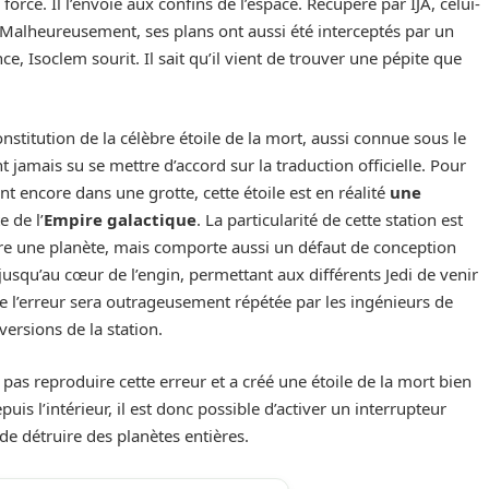
a force. Il l’envoie aux confins de l’espace. Récupéré par IJA, celui-
 Malheureusement, ses plans ont aussi été interceptés par un
e, Isoclem sourit. Il sait qu’il vient de trouver une pépite que
nstitution de la célèbre étoile de la mort, aussi connue sous le
nt jamais su se mettre d’accord sur la traduction officielle. Pour
nt encore dans une grotte, cette étoile est en réalité
une
 de l’
Empire galactique
. La particularité de cette station est
re une planète, mais comporte aussi un défaut de conception
jusqu’au cœur de l’engin, permettant aux différents Jedi de venir
que l’erreur sera outrageusement répétée par les ingénieurs de
versions de la station.
ne pas reproduire cette erreur et a créé une étoile de la mort bien
is l’intérieur, il est donc possible d’activer un interrupteur
de détruire des planètes entières.