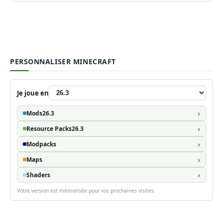
PERSONNALISER MINECRAFT
Je joue en
Mods
26.3
Resource Packs
26.3
Modpacks
Maps
Shaders
Votre version est mémorisée pour vos prochaines visites.