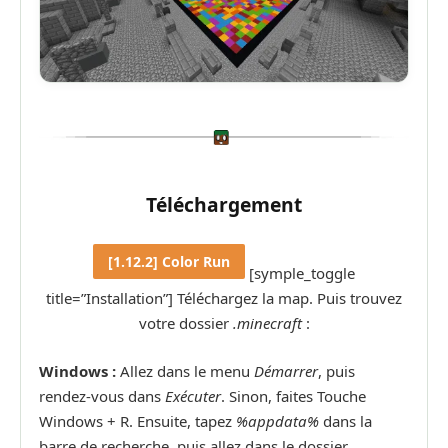
Téléchargement
[1.12.2] Color Run
[symple_toggle
title=”Installation”] Téléchargez la map. Puis trouvez
votre dossier
.minecraft
:
Windows :
Allez dans le menu
Démarrer
, puis
rendez-vous dans
Exécuter
. Sinon, faites Touche
Windows + R. Ensuite, tapez
%appdata%
dans la
barre de recherche, puis allez dans le dossier