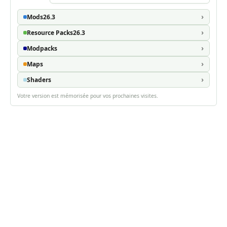
Mods
26.3
Resource Packs
26.3
Modpacks
Maps
Shaders
Votre version est mémorisée pour vos prochaines visites.