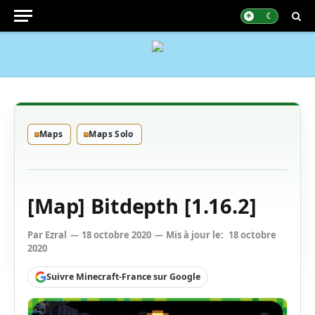
Maps
Maps Solo
[Map] Bitdepth [1.16.2]
Par
Ezral
18 octobre 2020
Mis à jour le:
18 octobre
2020
Suivre Minecraft-France sur Google