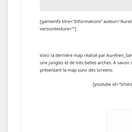
[gameinfo titre=”Informations” auteur=”Aurel
versiontexture=””]
Voici la dernière map réalisé par Aurélien_S
une jungles et de très belles arches. A savoir 
présentant la map suivi des screens.
[youtube id=”SmAo