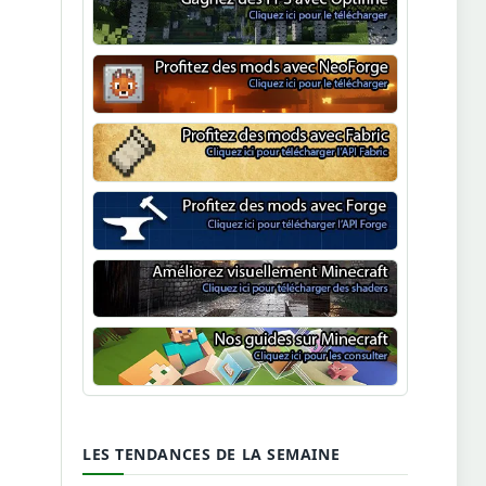
Optifine
NeoForge
Minecraft Fabric
Minecraft Forge
Shaders Minecraft
Guide Minecraft
LES TENDANCES DE LA SEMAINE