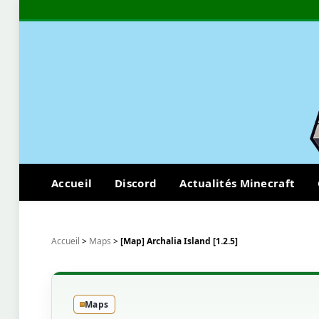
Accueil
Discord
Actualités Minecraft
Accueil
>
Maps
>
[Map] Archalia Island [1.2.5]
Maps