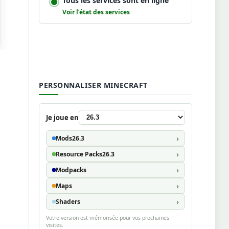
Tous les services sont en ligne
Voir l’état des services
PERSONNALISER MINECRAFT
Je joue en
Mods
26.3
Resource Packs
26.3
Modpacks
Maps
Shaders
Votre version est mémorisée pour vos prochaines
visites.