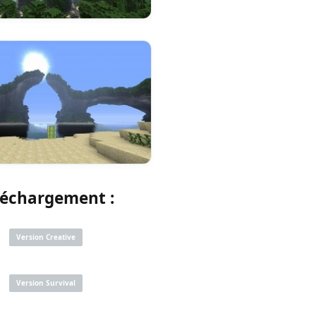
léchargement :
Version Creative
Version Survival