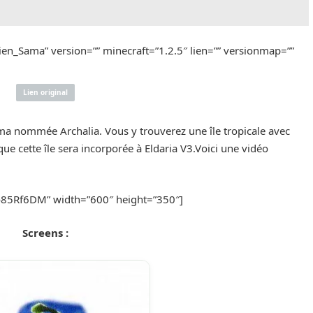
ien_Sama” version=”” minecraft=”1.2.5″ lien=”” versionmap=””
Lien original
ama nommée Archalia. Vous y trouverez une île tropicale avec
que cette île sera incorporée à Eldaria V3.Voici une vidéo
85Rf6DM” width=”600″ height=”350″]
Screens :