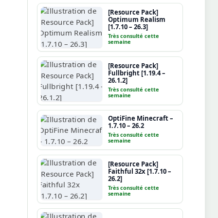
[Resource Pack]
Optimum Realism
[1.7.10 – 26.3]
Très consulté cette
semaine
[Resource Pack]
Fullbright [1.19.4 –
26.1.2]
Très consulté cette
semaine
OptiFine Minecraft –
1.7.10 – 26.2
Très consulté cette
semaine
[Resource Pack]
Faithful 32x [1.7.10 –
26.2]
Très consulté cette
semaine