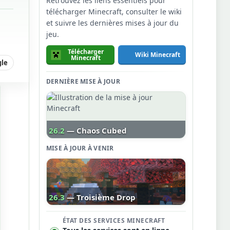
Retrouvez les liens essentiels pour
télécharger Minecraft, consulter le wiki
et suivre les dernières mises à jour du
jeu.
Télécharger
Wiki Minecraft
Minecraft
gle
DERNIÈRE MISE À JOUR
26.2
— Chaos Cubed
MISE À JOUR À VENIR
26.3
— Troisième Drop
ÉTAT DES SERVICES MINECRAFT