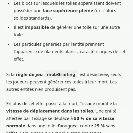
Les blocs sur lesquels les toiles apparaissent doivent
posséder une
face supérieure pleine
(ex. : blocs
solides standards).
Il est
impossible
de générer une toile sur une autre
toile.
Les particules générées par l’entité prennent
l’apparence de filaments blancs, caractéristiques de cet
effet.
Si la
règle de jeu
mobGriefing
est désactivée, seuls
les joueurs peuvent générer ces toiles à leur mort. Les
autres entités n’en produisent pas.
En plus de cet effet passif à la mort, Tissage modifie la
vitesse de déplacement dans les toiles
. Une entité
affectée par Tissage se déplace à
50 % de sa vitesse
normale
dans une toile d’araignée, contre
25 %
sans
l’effet. Cela la rend plus mobile dans des zones