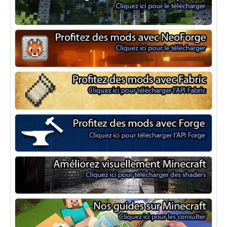
Optifine
NeoForge
Minecraft Fabric
Minecraft Forge
Shaders Minecraft