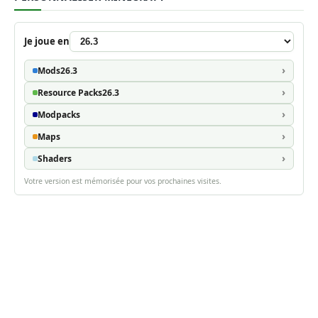
Je joue en
Mods
26.3
Resource Packs
26.3
Modpacks
Maps
Shaders
Votre version est mémorisée pour vos prochaines visites.