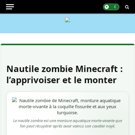
Nautile zombie Minecraft :
l’apprivoiser et le monter
Le nautile zombie est une monture aquatique morte-vivante que
l’on peut récupérer après avoir vaincu son cavalier noyé.