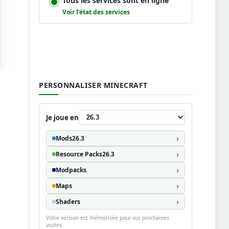
Tous les services sont en ligne
Voir l’état des services
PERSONNALISER MINECRAFT
Je joue en
Mods
26.3
Resource Packs
26.3
Modpacks
Maps
Shaders
Votre version est mémorisée pour vos prochaines
visites.