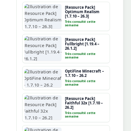
[Resource Pack]
Optimum Realism
[1.7.10 – 26.3]
Très consulté cette
semaine
[Resource Pack]
Fullbright [1.19.4 –
26.1.2]
Très consulté cette
semaine
OptiFine Minecraft –
1.7.10 – 26.2
Très consulté cette
semaine
[Resource Pack]
Faithful 32x [1.7.10 –
26.2]
Très consulté cette
semaine