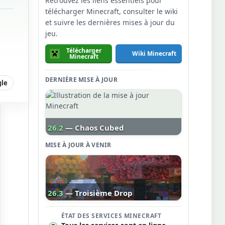
Retrouvez les liens essentiels pour
télécharger Minecraft, consulter le wiki
et suivre les dernières mises à jour du
jeu.
Télécharger
Wiki Minecraft
Minecraft
DERNIÈRE MISE À JOUR
gle
26.2
— Chaos Cubed
MISE À JOUR À VENIR
26.3
— Troisième Drop
ÉTAT DES SERVICES MINECRAFT