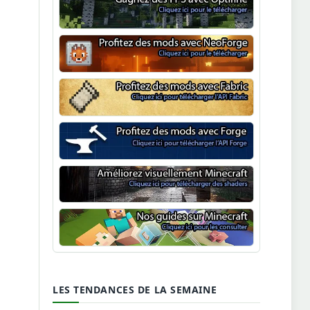
Optifine
NeoForge
Minecraft Fabric
Minecraft Forge
Shaders Minecraft
Guide Minecraft
LES TENDANCES DE LA SEMAINE