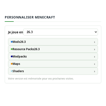
PERSONNALISER MINECRAFT
Je joue en
Mods
26.3
Resource Packs
26.3
Modpacks
Maps
Shaders
Votre version est mémorisée pour vos prochaines visites.