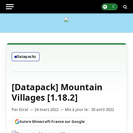
Datapacks
[Datapack] Mountain
Villages [1.18.2]
Par
Ezral
24 mars 2022
Mis à jour le:
30 avril 2022
Suivre Minecraft-France sur Google