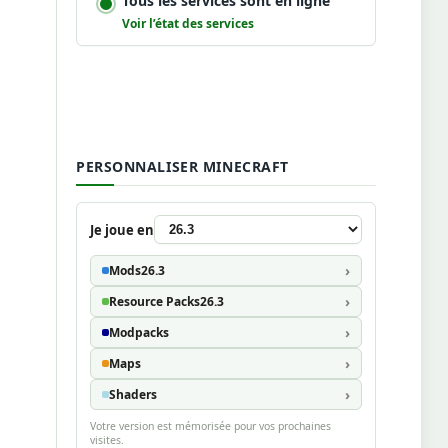
Tous les services sont en ligne
Voir l’état des services
PERSONNALISER MINECRAFT
Je joue en
Mods
26.3
Resource Packs
26.3
Modpacks
Maps
Shaders
Votre version est mémorisée pour vos prochaines
visites.