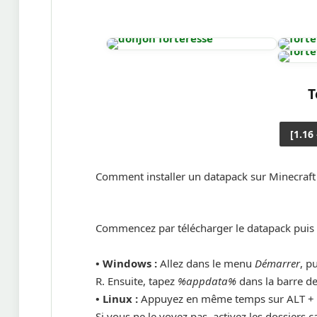
T
[1.16
Comment installer un datapack sur Minecraft
Commencez par télécharger le datapack puis 
• Windows :
Allez dans le menu
Démarrer
, p
R. Ensuite, tapez
%appdata%
dans la barre de
•
Linux :
Appuyez en même temps sur ALT + F
Si vous ne le voyez pas, activez les dossiers