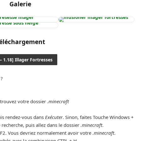
Galerie
éléchargement
 – 1.18] Illager Fortresses
 ?
trouvez votre dossier
.minecraft
uis rendez-vous dans
Exécuter
. Sinon, faites Touche Windows +
 recherche, puis allez dans le dossier
.minecraft
.
2. Vous devriez normalement avoir votre
.minecraft
.
 cachés avec la combinaison CTRL + H.