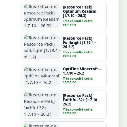
[Resource Pack]
Optimum Realism
[1.7.10 – 26.3]
Très consulté cette
semaine
[Resource Pack]
Fullbright [1.19.4 –
26.1.2]
Très consulté cette
semaine
OptiFine Minecraft –
1.7.10 – 26.2
Très consulté cette
semaine
[Resource Pack]
Faithful 32x [1.7.10 –
26.2]
Très consulté cette
semaine