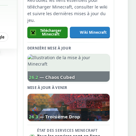
Retrouvez les liens essentiels pour
télécharger Minecraft, consulter le wiki
et suivre les dernières mises à jour du
jeu.
Télécharger
Wiki Minecraft
Minecraft
gle
DERNIÈRE MISE À JOUR
26.2
— Chaos Cubed
MISE À JOUR À VENIR
26.3
— Troisième Drop
ÉTAT DES SERVICES MINECRAFT