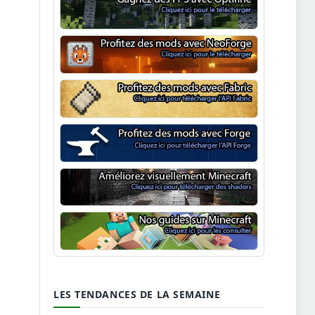
Optifine
NeoForge
Minecraft Fabric
Minecraft Forge
Shaders Minecraft
Guide Minecraft
LES TENDANCES DE LA SEMAINE