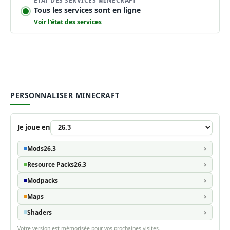
ÉTAT DES SERVICES MINECRAFT
Tous les services sont en ligne
Voir l’état des services
PERSONNALISER MINECRAFT
Je joue en
Mods
26.3
Resource Packs
26.3
Modpacks
Maps
Shaders
Votre version est mémorisée pour vos prochaines visites.