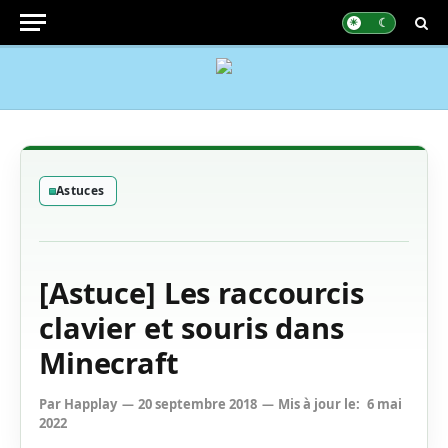
Astuces
[Astuce] Les raccourcis
clavier et souris dans
Minecraft
Par
Happlay
20 septembre 2018
Mis à jour le:
6 mai
2022