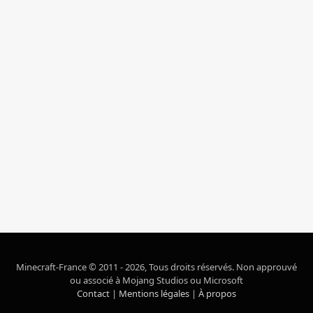
Minecraft-France © 2011 - 2026, Tous droits réservés. Non approuvé
ou associé à Mojang Studios ou Microsoft
Contact
|
Mentions légales
|
À propos