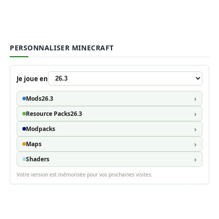
PERSONNALISER MINECRAFT
Je joue en
Mods
26.3
Resource Packs
26.3
Modpacks
Maps
Shaders
Votre version est mémorisée pour vos prochaines visites.