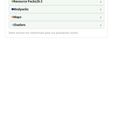
Resource Packs
26.3
Modpacks
Maps
Shaders
Votre version est mémorisée pour vos prochaines visites.