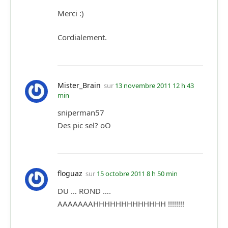
Merci :)
Cordialement.
Mister_Brain
sur
13 novembre 2011 12 h 43
min
sniperman57
Des pic sel? oO
floguaz
sur
15 octobre 2011 8 h 50 min
DU … ROND ….
AAAAAAAHHHHHHHHHHHHH !!!!!!!!