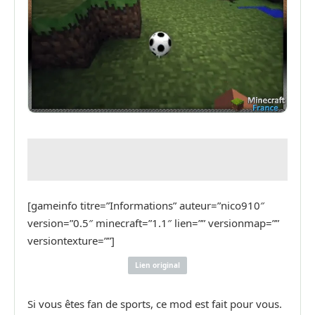
[gameinfo titre=”Informations” auteur=”nico910″
version=”0.5″ minecraft=”1.1″ lien=”” versionmap=””
versiontexture=””]
Lien original
Si vous êtes fan de sports, ce mod est fait pour vous.