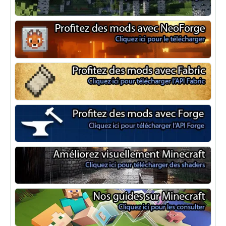
Optifine
NeoForge
Minecraft Fabric
Minecraft Forge
Shaders Minecraft
Guide Minecraft