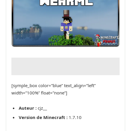
[symple_box color=”blue” text_align=”left”
width=”100%” float=”none”]
Auteur :
cjz__
Version de Minecraft :
1.7.10