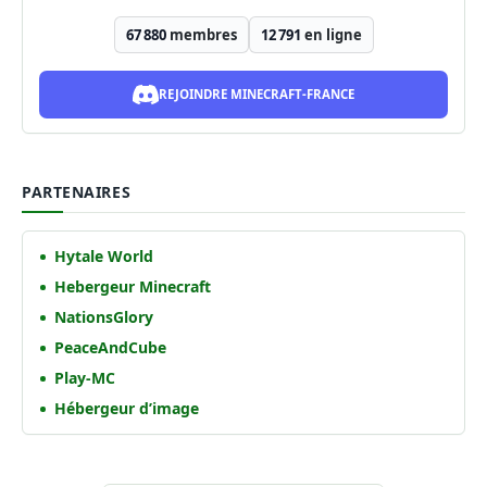
67 880
membres
12 791
en ligne
REJOINDRE MINECRAFT-FRANCE
PARTENAIRES
Hytale World
Hebergeur Minecraft
NationsGlory
PeaceAndCube
Play-MC
Hébergeur d’image