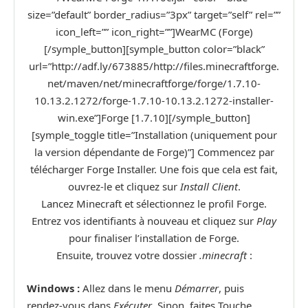
size=”default” border_radius=”3px” target=”self” rel=””
icon_left=”” icon_right=””]WearMC (Forge)
[/symple_button][symple_button color=”black”
url=”http://adf.ly/673885/http://files.minecraftforge.
net/maven/net/minecraftforge/forge/1.7.10-
10.13.2.1272/forge-1.7.10-10.13.2.1272-installer-
win.exe”]Forge [1.7.10][/symple_button]
[symple_toggle title=”Installation (uniquement pour
la version dépendante de Forge)”] Commencez par
télécharger Forge Installer. Une fois que cela est fait,
ouvrez-le et cliquez sur
Install Client
.
Lancez Minecraft et sélectionnez le profil Forge.
Entrez vos identifiants à nouveau et cliquez sur
Play
pour finaliser l’installation de Forge.
Ensuite, trouvez votre dossier
.minecraft
:
Windows :
Allez dans le menu
Démarrer
, puis
rendez-vous dans
Exécuter
. Sinon, faites Touche