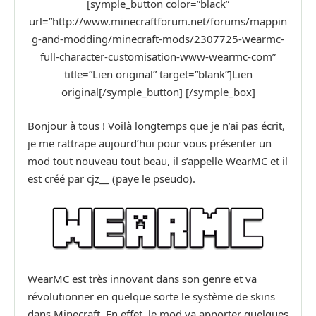
[symple_button color=”black”
url=”http://www.minecraftforum.net/forums/mappin
g-and-modding/minecraft-mods/2307725-wearmc-
full-character-customisation-www-wearmc-com”
title=”Lien original” target=”blank”]Lien
original[/symple_button] [/symple_box]
Bonjour à tous ! Voilà longtemps que je n’ai pas écrit,
je me rattrape aujourd’hui pour vous présenter un
mod tout nouveau tout beau, il s’appelle WearMC et il
est créé par cjz__ (paye le pseudo).
WearMC est très innovant dans son genre et va
révolutionner en quelque sorte le système de skins
dans Minecraft. En effet, le mod va apporter quelques