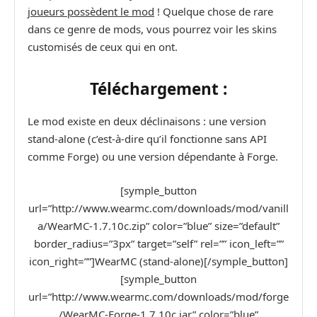
joueurs possèdent le mod
! Quelque chose de rare
dans ce genre de mods, vous pourrez voir les skins
customisés de ceux qui en ont.
Téléchargement :
Le mod existe en deux déclinaisons : une version
stand-alone (c’est-à-dire qu’il fonctionne sans API
comme Forge) ou une version dépendante à Forge.
[symple_button
url=”http://www.wearmc.com/downloads/mod/vanill
a/WearMC-1.7.10c.zip” color=”blue” size=”default”
border_radius=”3px” target=”self” rel=”” icon_left=””
icon_right=””]WearMC (stand-alone)[/symple_button]
[symple_button
url=”http://www.wearmc.com/downloads/mod/forge
/WearMC-Forge-1.7.10c.jar” color=”blue”