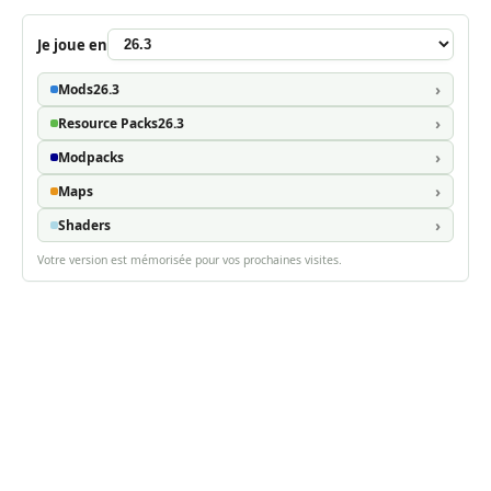
Je joue en
Mods
26.3
Resource Packs
26.3
Modpacks
Maps
Shaders
Votre version est mémorisée pour vos prochaines visites.