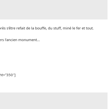
s s’être refait de la bouffe, du stuff, miné le fer et tout.
 vers l’ancien monument…
ht=”350″]