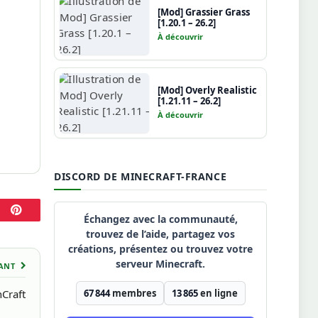
[Mod] Grassier Grass
[1.20.1 – 26.2]
À découvrir
[Mod] Overly Realistic
[1.21.11 – 26.2]
À découvrir
DISCORD DE MINECRAFT-FRANCE
Échangez avec la communauté,
Pinterest
trouvez de l’aide, partagez vos
créations, présentez ou trouvez votre
serveur Minecraft.
VANT
nCraft
67 844
membres
13 865
en ligne