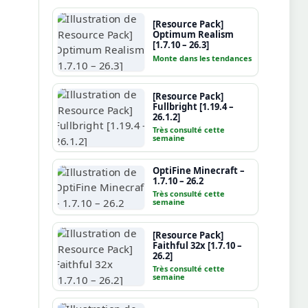
[Resource Pack]
Optimum Realism
[1.7.10 – 26.3]
Monte dans les tendances
[Resource Pack]
Fullbright [1.19.4 –
26.1.2]
Très consulté cette
semaine
OptiFine Minecraft –
1.7.10 – 26.2
Très consulté cette
semaine
[Resource Pack]
Faithful 32x [1.7.10 –
26.2]
Très consulté cette
semaine