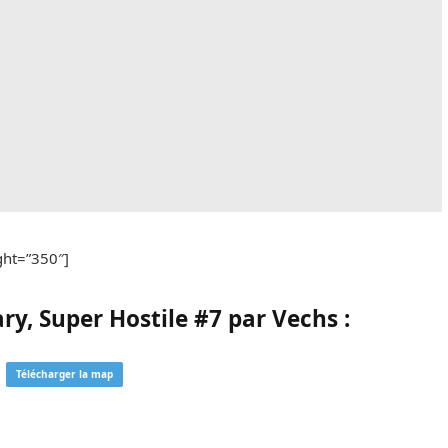
ght=”350″]
y, Super Hostile #7 par Vechs :
Télécharger la map