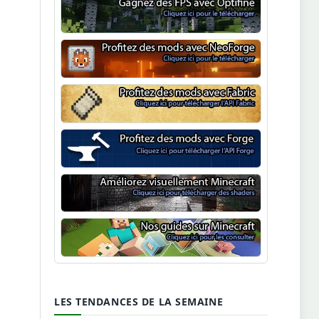
Optifine
NeoForge
Minecraft Fabric
Minecraft Forge
Shaders Minecraft
Guide Minecraft
LES TENDANCES DE LA SEMAINE