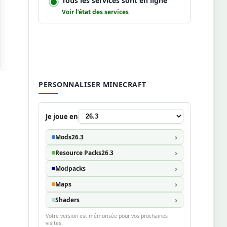
Tous les services sont en ligne
Voir l’état des services
PERSONNALISER MINECRAFT
Je joue en
Mods
26.3
Resource Packs
26.3
Modpacks
Maps
Shaders
Votre version est mémorisée pour vos prochaines
visites.