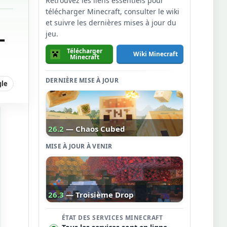
Retrouvez les liens essentiels pour
télécharger Minecraft, consulter le wiki
et suivre les dernières mises à jour du
–
jeu.
Télécharger
Wiki Minecraft
Minecraft
DERNIÈRE MISE À JOUR
gle
26.2
— Chaos Cubed
MISE À JOUR À VENIR
26.3
— Troisième Drop
ÉTAT DES SERVICES MINECRAFT