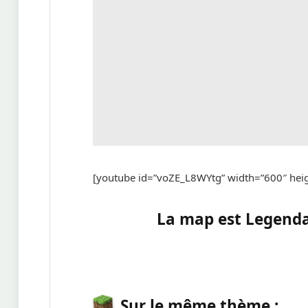
[youtube id=”voZE_L8WYtg” width=”600″ hei
La map est Legendar
Sur le même thème :