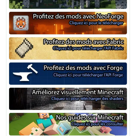
Optifine
NeoForge
Minecraft Fabric
Minecraft Forge
Shaders Minecraft
Guide Minecraft