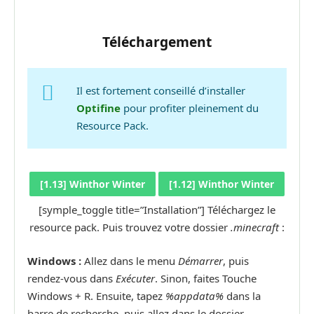
Téléchargement
Il est fortement conseillé d’installer
Optifine
pour profiter pleinement du
Resource Pack.
[1.13] Winthor Winter
[1.12] Winthor Winter
[symple_toggle title=”Installation”] Téléchargez le
resource pack. Puis trouvez votre dossier
.minecraft
:
Windows :
Allez dans le menu
Démarrer
, puis
rendez-vous dans
Exécuter
. Sinon, faites Touche
Windows + R. Ensuite, tapez
%appdata%
dans la
barre de recherche, puis allez dans le dossier