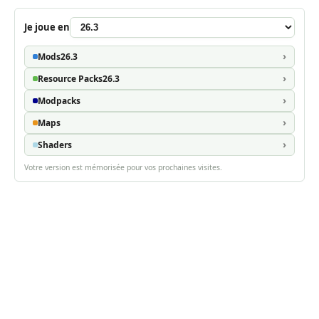
Je joue en
Mods
26.3
Resource Packs
26.3
Modpacks
Maps
Shaders
Votre version est mémorisée pour vos prochaines visites.