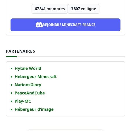
67 841
membres
3 807
en ligne
REJOINDRE MINECRAFT-FRANCE
PARTENAIRES
Hytale World
Hebergeur Minecraft
NationsGlory
PeaceAndCube
Play-MC
Hébergeur d’image