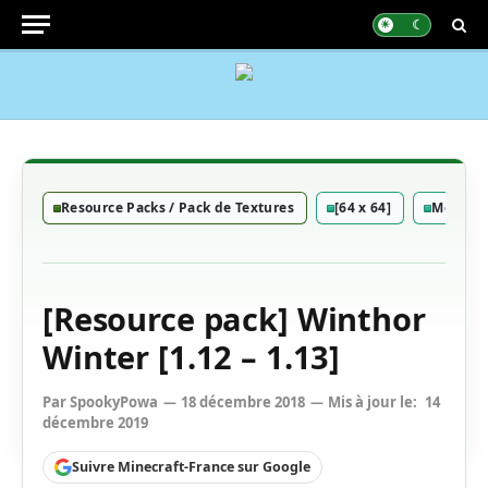
Resource Packs / Pack de Textures
[64 x 64]
Médiéva
[Resource pack] Winthor
Winter [1.12 – 1.13]
Par
SpookyPowa
18 décembre 2018
Mis à jour le:
14
décembre 2019
Suivre Minecraft-France sur Google