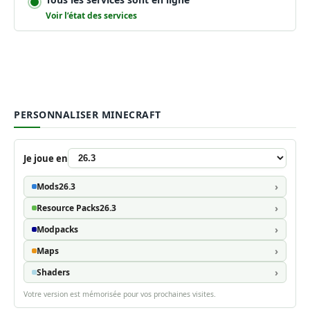
Voir l’état des services
PERSONNALISER MINECRAFT
Je joue en
Mods
26.3
Resource Packs
26.3
Modpacks
Maps
Shaders
Votre version est mémorisée pour vos prochaines visites.