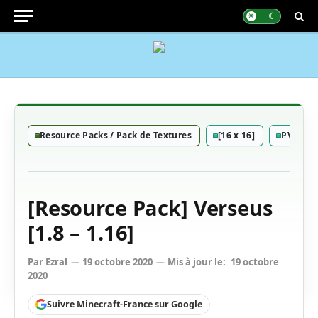
Resource Packs / Pack de Textures
[16 x 16]
PVP
[Resource Pack] Verseus
[1.8 – 1.16]
Par
Ezral
19 octobre 2020
Mis à jour le:
19 octobre
2020
Suivre Minecraft-France sur Google