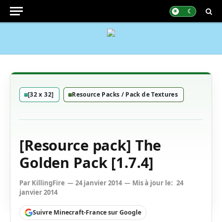
[32 x 32]
Resource Packs / Pack de Textures
[Resource pack] The
Golden Pack [1.7.4]
Par
KillingFire
24 janvier 2014
Mis à jour le:
24
janvier 2014
Suivre Minecraft-France sur Google