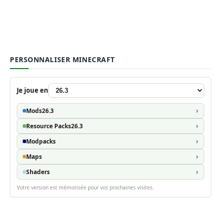
PERSONNALISER MINECRAFT
Je joue en
Mods
26.3
Resource Packs
26.3
Modpacks
Maps
Shaders
Votre version est mémorisée pour vos prochaines visites.