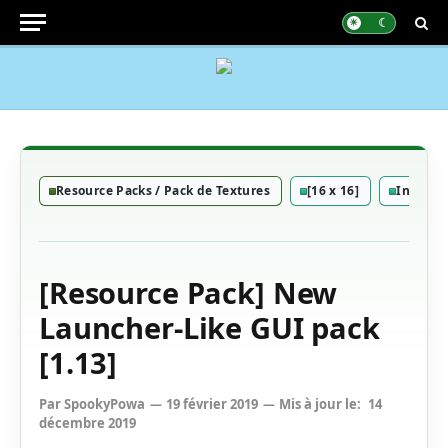
Resource Packs / Pack de Textures
[16 x 16]
Interfac
[Resource Pack] New
Launcher-Like GUI pack
[1.13]
Par
SpookyPowa
19 février 2019
Mis à jour le:
14
décembre 2019