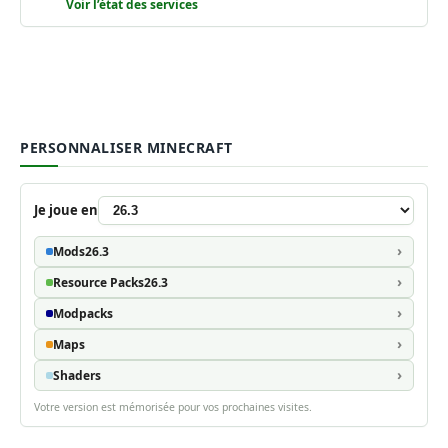
Voir l’état des services
PERSONNALISER MINECRAFT
Je joue en
Mods
26.3
Resource Packs
26.3
Modpacks
Maps
Shaders
Votre version est mémorisée pour vos prochaines visites.