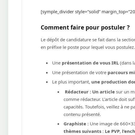
[symple_divider style=”solid” margin_top=”
Comment faire pour postuler ?
Le dépôt de candidature se fait dans la secti
en préfixe le poste pour lequel vous postulez
Une
présentation de vous IRL
(dans la
Une présentation de votre
parcours mi
Le plus important,
une production d
Rédacteur : Un article
sur un mo
comme rédacteur. L’article doit s
capacités. Toutefois, veillez à ne p
contenu présenté.
Graphiste :
Une image de 660×330 p
thèmes suivants
:
Le PVP
,
l’en