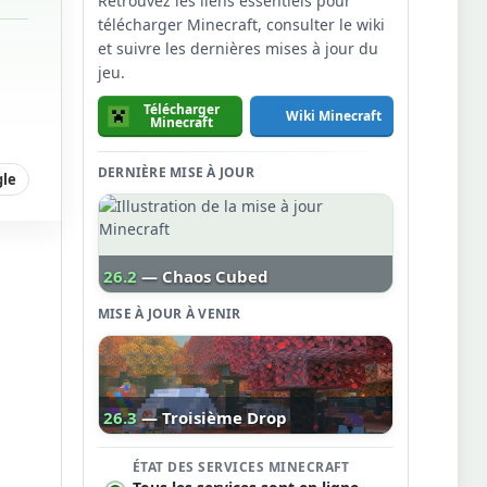
Retrouvez les liens essentiels pour
télécharger Minecraft, consulter le wiki
et suivre les dernières mises à jour du
jeu.
Télécharger
Wiki Minecraft
Minecraft
DERNIÈRE MISE À JOUR
gle
26.2
— Chaos Cubed
MISE À JOUR À VENIR
26.3
— Troisième Drop
ÉTAT DES SERVICES MINECRAFT