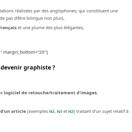
ations réalisées par des anglophones, qui constituent une
e pas d’être bilingue non plus),
français
et une plume des plus élégantes,
20″ margin_bottom=”20″]
r devenir
graphiste
?
re
logiciel de retouche/traitement d’images
,
d’un article
(exemples
ici
,
ici
et
ici
) traitant d’un sujet relatif à