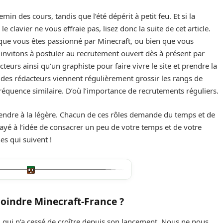
min des cours, tandis que l’été dépérit à petit feu. Et si la
 clavier ne vous effraie pas, lisez donc la suite de cet article.
et que vous êtes passionné par Minecraft, ou bien que vous
invitons à postuler au recrutement ouvert dès à présent par
eurs ainsi qu’un graphiste pour faire vivre le site et prendre la
i des rédacteurs viennent régulièrement grossir les rangs de
 fréquence similaire. D’où l’importance de recrutements réguliers.
rendre à la légère. Chacun de ces rôles demande du temps et de
frayé à l’idée de consacrer un peu de votre temps et de votre
es qui suivent !
oindre Minecraft-France ?
1 qui n’a cessé de croître depuis son lancement. Nous ne nous