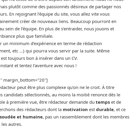
ais plutôt comme des passionnés désireux de partager nos
rs. En rejoignant l’équipe du site, vous allez vite vous
ertainement créer de nouveaux liens. Beaucoup pourront en
 sein de l’équipe. En plus de s’entraider, nous jouons et
biance plus que familiale.
rir un minimum d’expérience en terme de rédaction
ent, etc …) qui pourra vous servir par la suite. Même
 est toujours bon à insérer dans un CV.
instant et tentez l’aventure avec nous !
20″ margin_bottom=”20″]
acteur peut être plus complexe qu’on ne le croit. À titre
s candidats sélectionnés, au moins la moitié renonce dès le
mple à première vue, être rédacteur demande du
temps
et de
erchons des rédacteurs dont la
motivation
est
durable
, et ce
, soudée et humaine
, pas un rassemblement dont les membres
les autres.