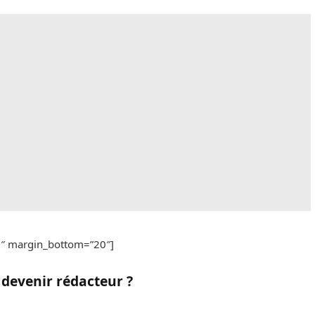
20″ margin_bottom=”20″]
r devenir
rédacteur
?