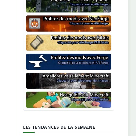
Optifine
NeoForge
Minecraft Fabric
Minecraft Forge
Shaders Minecraft
Guide Minecraft
LES TENDANCES DE LA SEMAINE