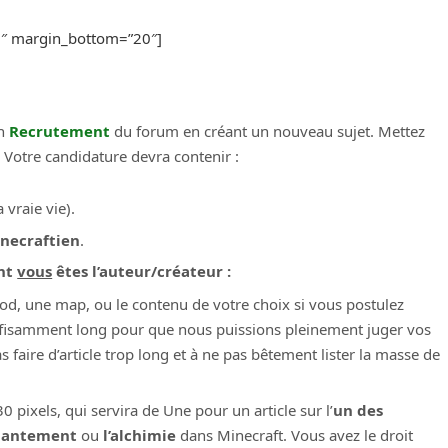
20″ margin_bottom=”20″]
on
Recrutement
du forum en créant un nouveau sujet. Mettez
. Votre candidature devra contenir :
 vraie vie).
necraftien
.
ont
vous
êtes l’auteur/créateur :
d, une map, ou le contenu de votre choix si vous postulez
uffisamment long pour que nous puissions pleinement juger vos
as faire d’article trop long et à ne pas bêtement lister la masse de
ixels, qui servira de Une pour un article sur l’
un des
chantement
ou
l’alchimie
dans Minecraft. Vous avez le droit