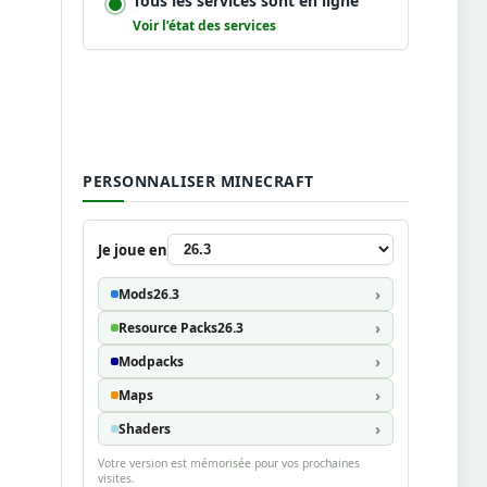
Tous les services sont en ligne
Voir l’état des services
PERSONNALISER MINECRAFT
Je joue en
Mods
26.3
Resource Packs
26.3
Modpacks
Maps
Shaders
Votre version est mémorisée pour vos prochaines
visites.