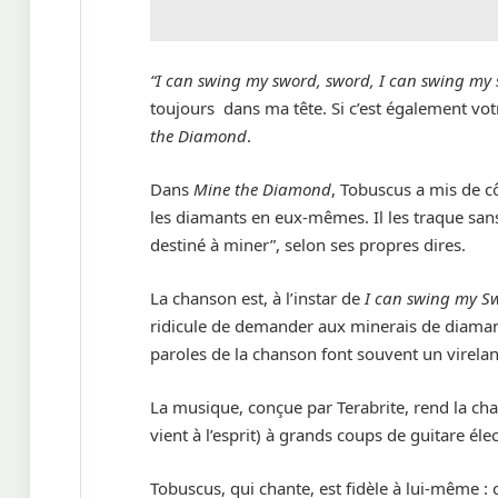
“I can swing my sword, sword, I can swing my
toujours dans ma tête. Si c’est également vo
the Diamond
.
Dans
Mine the Diamond
, Tobuscus a mis de c
les diamants en eux-mêmes. Il les traque sans 
destiné à miner”, selon ses propres dires.
La chanson est, à l’instar de
I can swing my S
ridicule de demander aux minerais de diamant q
paroles de la chanson font souvent un virela
La musique, conçue par Terabrite, rend la c
vient à l’esprit) à grands coups de guitare éle
Tobuscus, qui chante, est fidèle à lui-même 