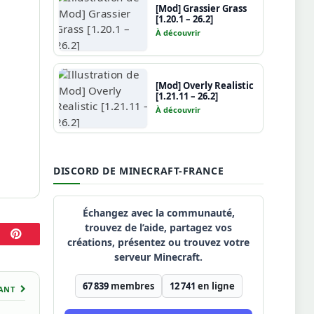
[Mod] Grassier Grass
[1.20.1 – 26.2]
À découvrir
[Mod] Overly Realistic
[1.21.11 – 26.2]
À découvrir
DISCORD DE MINECRAFT-FRANCE
Échangez avec la communauté,
trouvez de l’aide, partagez vos
créations, présentez ou trouvez votre
Pinterest
serveur Minecraft.
67 839
membres
12 741
en ligne
VANT