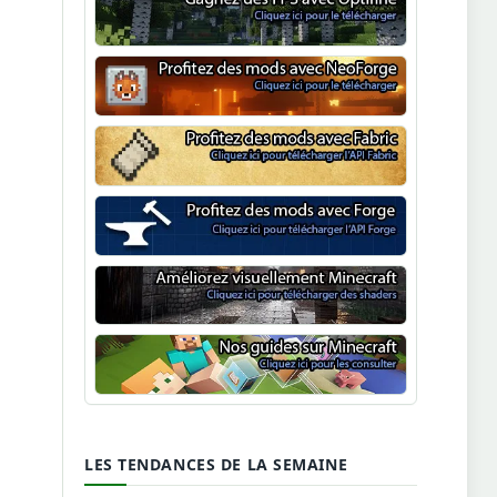
Optifine
NeoForge
Minecraft Fabric
Minecraft Forge
Shaders Minecraft
Guide Minecraft
LES TENDANCES DE LA SEMAINE