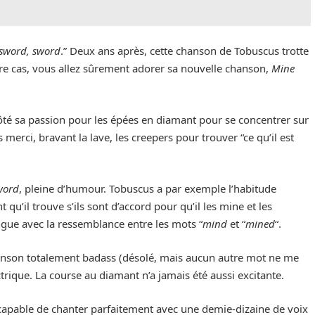
 sword, sword
.” Deux ans après, cette chanson de Tobuscus trotte
tre cas, vous allez sûrement adorer sa nouvelle chanson,
Mine
ôté sa passion pour les épées en diamant pour se concentrer sur
merci, bravant la lave, les creepers pour trouver “ce qu’il est
word
, pleine d’humour. Tobuscus a par exemple l’habitude
u’il trouve s’ils sont d’accord pour qu’il les mine et les
ngue avec la ressemblance entre les mots “
mind
et “
mined
“.
hanson totalement badass (désolé, mais aucun autre mot ne me
ctrique. La course au diamant n’a jamais été aussi excitante.
: capable de chanter parfaitement avec une demie-dizaine de voix