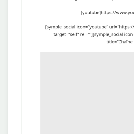
[youtube]https://www.y
[symple_social icon=”youtube” url=”https:
target=”self” rel=””][symple_social ic
title=”Chaîne 