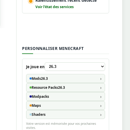
Ralentissement récent détecté
Voir l’état des services
PERSONNALISER MINECRAFT
Je joue en
Mods
26.3
Resource Packs
26.3
Modpacks
Maps
Shaders
Votre version est mémorisée pour vos prochaines
visites.