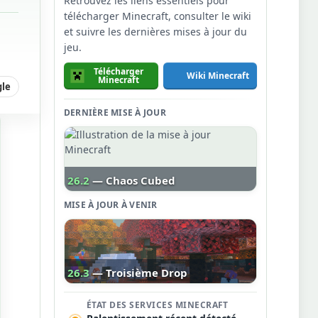
Retrouvez les liens essentiels pour
télécharger Minecraft, consulter le wiki
et suivre les dernières mises à jour du
jeu.
Télécharger
Wiki Minecraft
Minecraft
gle
DERNIÈRE MISE À JOUR
26.2
— Chaos Cubed
MISE À JOUR À VENIR
26.3
— Troisième Drop
ÉTAT DES SERVICES MINECRAFT