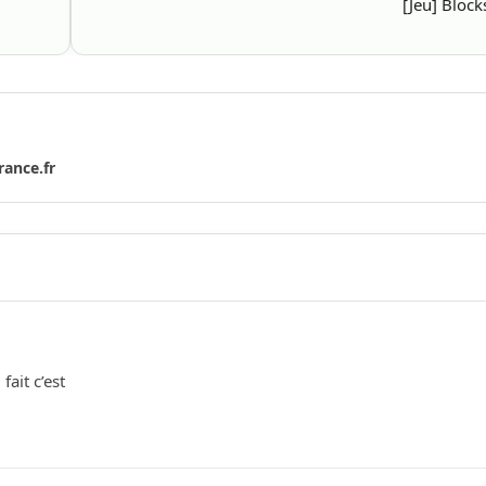
[Jeu] Bloc
rance.fr
fait c’est