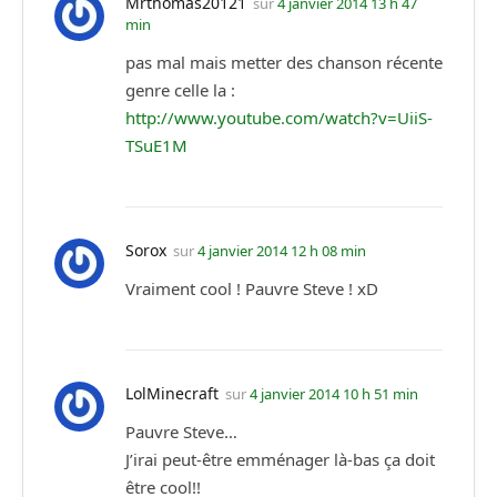
Mrthomas20121
sur
4 janvier 2014 13 h 47
min
pas mal mais metter des chanson récente
genre celle la :
http://www.youtube.com/watch?v=UiiS-
TSuE1M
Sorox
sur
4 janvier 2014 12 h 08 min
Vraiment cool ! Pauvre Steve ! xD
LolMinecraft
sur
4 janvier 2014 10 h 51 min
Pauvre Steve…
J’irai peut-être emménager là-bas ça doit
être cool!!