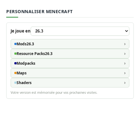
PERSONNALISER MINECRAFT
Je joue en
Mods
26.3
Resource Packs
26.3
Modpacks
Maps
Shaders
Votre version est mémorisée pour vos prochaines visites.