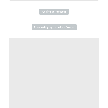
Chaîne de Tobuscus
I can swing my sword sur Itunes