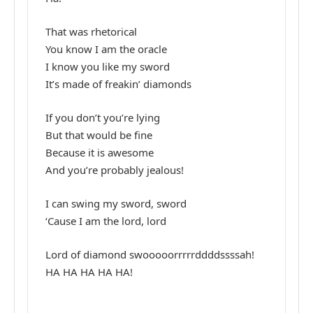
That was rhetorical
You know I am the oracle
I know you like my sword
It’s made of freakin’ diamonds
If you don’t you’re lying
But that would be fine
Because it is awesome
And you’re probably jealous!
I can swing my sword, sword
‘Cause I am the lord, lord
Lord of diamond swooooorrrrrddddssssah!
HA HA HA HA HA!