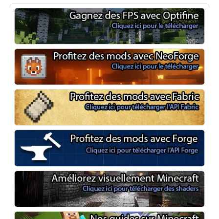
Optifine
NeoForge
Minecraft Fabric
Minecraft Forge
Shaders Minecraft