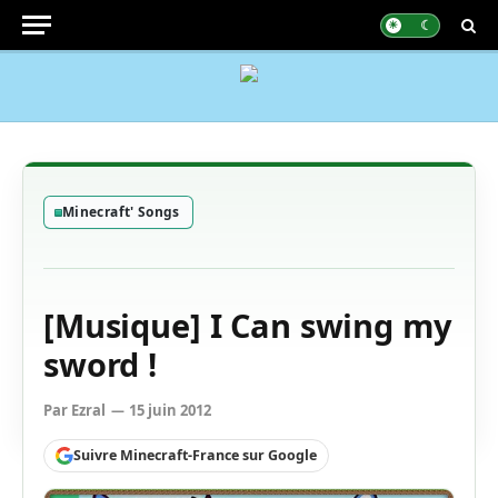
Minecraft' Songs
[Musique] I Can swing my
sword !
Par
Ezral
15 juin 2012
Suivre Minecraft-France sur Google