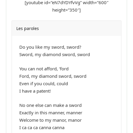
[youtube id=”eN7dYDYfvVg” width=”600″
height=”350″]
Les paroles
Do you like my sword, sword?
Sword, my diamond sword, sword
You can not afford, ‘ford
Ford, my diamond sword, sword
Even if you could, could
I have a patent!
No one else can make a sword
Exactly in this manner, manner
Welcome to my manor, manor
I ca ca ca canna canna