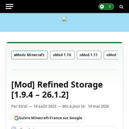
Mods Minecraft
Mod 1.10
Mod 1.11
Mod 1.12
[Mod] Refined Storage
[1.9.4 – 26.1.2]
Par
Ezral
14 août 2023
Mis à jour le:
14 mai 2026
Suivre Minecraft-France sur Google