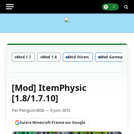
Mod 1.7
Mod 1.8
Mod Divers
Mod Gameplay
[Mod] ItemPhysic
[1.8/1.7.10]
Par
Penguin3838
9 juin 2015
Suivre Minecraft-France sur Google