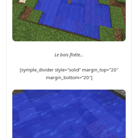
Le bois flotte…
[symple_divider style=”solid” margin_top=”20″
margin_bottom=”20″]