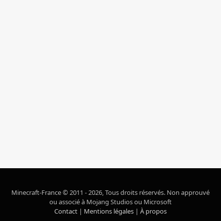
Minecraft-France © 2011 - 2026, Tous droits réservés. Non approuvé
ou associé à Mojang Studios ou Microsoft
Contact
|
Mentions légales
|
À propos