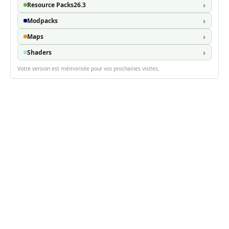
Resource Packs
26.3
Modpacks
Maps
Shaders
Votre version est mémorisée pour vos prochaines visites.